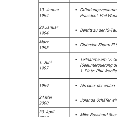
10. Januar
Gründungsversammlu
1994
Präsident: Phil Wool
23.Januar
Beitritt zu der IG-T
1994
März
Clubreise Sharm El 
1995
Teilnahme am "7. 
1. Juni
(Seeunterquerung de
1997
1. Platz: Phil Wool
1999
Als einer der erste
24.Mai
Jolanda Schäfer wir
2000
30. April
Mike Bosshard über