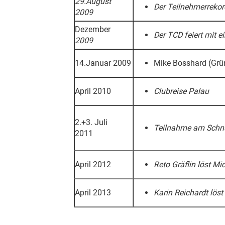
29.August
Der Teilnehmerrekor
2009
Dezember
Der TCD feiert mit 
2009
14.Januar 2009
Mike Bosshard (Grün
April 2010
Clubreise Palau
2.+3. Juli
Teilnahme am Schnu
2011
April 2012
Reto Gräflin löst Mi
April 2013
Karin Reichardt löst