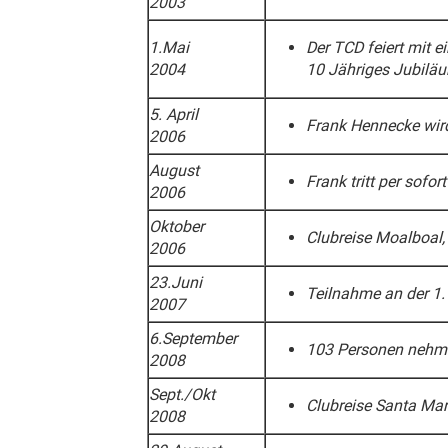
2003
1.Mai
Der TCD feiert mit e
2004
10 Jähriges Jubilä
5. April
Frank Hennecke wird
2006
August
Frank tritt per sofo
2006
Oktober
Clubreise Moalboal,
2006
23.Juni
Teilnahme an der 1.
2007
6.September
103 Personen nehme
2008
Sept./Okt
Clubreise Santa Mar
2008